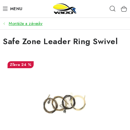
Prejsť
Hľad
na
obsah
Montáže a závesky
ŽIVÁ NÁSTRAHA
Safe Zone Leader Ring Swivel
BIŽUTÉRIA
FEEDER
24 %
NÁSTRAHY A KRMIVÁ
VLASCE
PLAVÁKY
DOPLNKY