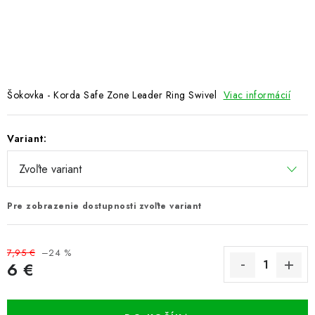
PRETEKÁRSKE SEDAČKY
CAMPING
PRÍVLAČ
Šokovka - Korda Safe Zone Leader Ring Swivel
Viac informácií
NAVIJAKY
Variant:
PRÚTY
KONTAKTY
Pre zobrazenie dostupnosti zvoľte variant
ZNAČKY
7,95 €
–24 %
Navštívte našu predajňu vo Dvoroch nad Žitavou »
6 €
Jednotková cena: