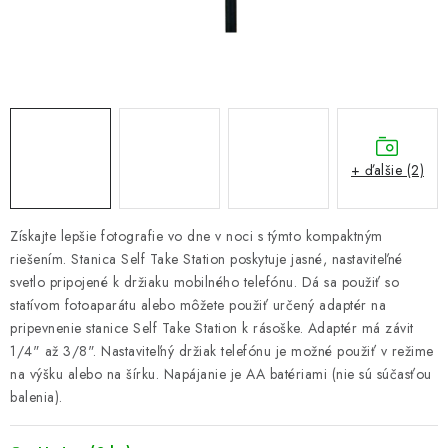
PRETEKÁRSKE SEDAČKY
CAMPING
PRÍVLAČ
NAVIJAKY
+ ďalšie (2)
PRÚTY
Získajte lepšie fotografie vo dne v noci s týmto kompaktným
riešením. Stanica Self Take Station poskytuje jasné, nastaviteľné
KONTAKTY
svetlo pripojené k držiaku mobilného telefónu. Dá sa použiť so
statívom fotoaparátu alebo môžete použiť určený adaptér na
ZNAČKY
pripevnenie stanice Self Take Station k rásoške. Adaptér má závit
1/4" až 3/8". Nastaviteľný držiak telefónu je možné použiť v režime
Navštívte našu predajňu vo Dvoroch nad Žitavou »
na výšku alebo na šírku. Napájanie je AA batériami (nie sú súčasťou
balenia).