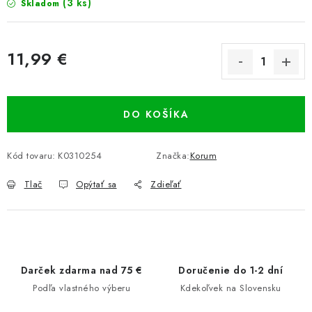
(3 ks)
Skladom
11,99 €
Jednotková cena:
DO KOŠÍKA
Kód tovaru:
K0310254
Značka:
Korum
Tlač
Opýtať sa
Zdieľať
Darček zdarma nad 75 €
Doručenie do 1-2 dní
Podľa vlastného výberu
Kdekoľvek na Slovensku