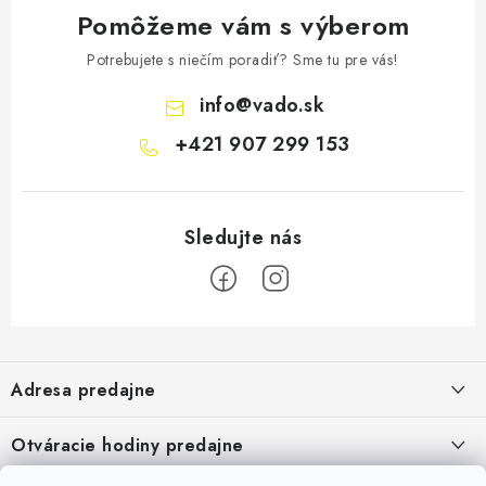
Pomôžeme vám s výberom
Potrebujete s niečím poradiť? Sme tu pre vás!
info
@
vado.sk
+421 907 299 153
Z
á
Adresa predajne
p
ä
Vaďo - Rybárske potreby
Otváracie hodiny predajne
Pekárska 4, 941 31 Dvory nad Žitavou
t
Pondelok až piatok: 9:00 - 17:00