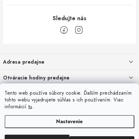
Z
á
Adresa predajne
p
ä
Vaďo - Rybárske potreby
Otváracie hodiny predajne
Pekárska 4, 941 31 Dvory nad Žitavou
t
i
Pondelok až piatok: 9:00 - 17:00
Pozrite si Google mapu
Tento web používa súbory cookie. Ďalším prechádzaním
Informácie pre Vás
Sobota, Nedeľa: Zatvorené
e
Pozrieť detail mapy »
tohto webu vyjadrujete súhlas s ich používaním. Viac
Napíšte nám
informácií
tu
.
Facebook
Obchodné podmienky
Ochrana osobných údajov
Nastavenie