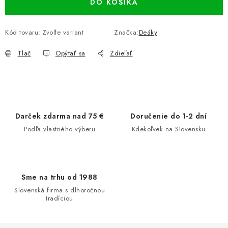
DO KOŠÍKA
Kód tovaru:
Zvoľte variant
Značka:
Deáky
Tlač
Opýtať sa
Zdieľať
Darček zdarma nad 75 €
Doručenie do 1-2 dní
Podľa vlastného výberu
Kdekoľvek na Slovensku
Sme na trhu od 1988
Slovenská firma s dlhoročnou
tradíciou