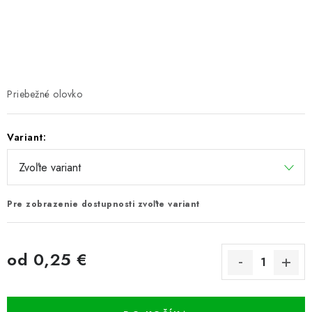
PRETEKÁRSKE SEDAČKY
CAMPING
PRÍVLAČ
Priebežné olovko
NAVIJAKY
Variant:
PRÚTY
KONTAKTY
Pre zobrazenie dostupnosti zvoľte variant
ZNAČKY
od
0,25 €
Navštívte našu predajňu vo Dvoroch nad Žitavou »
Jednotková cena: