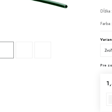
Dĺžka
Farba:
Varian
Pre zo
1
Jed