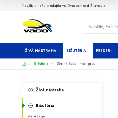
Prejsť
Navštívte našu predajňu vo Dvoroch nad Žitavou »
na
obsah
ŽIVÁ NÁSTRAHA
BIŽUTÉRIA
FEEDER
Domov
Bižutéria
Shrink Tube - matt green
B
K
Preskočiť
Živá nástraha
kategórie
a
o
t
č
Bižutéria
e
n
Háčiky