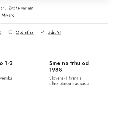
aru:
Zvoľte variant
:
Mivardi
č
Opýtať sa
Zdieľať
o 1-2
Sme na trhu od
1988
ovensku
Slovenská firma s
dlhoročnou tradíciou