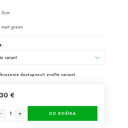
: 5cm
 matt green
t:
brazenie dostupnosti zvoľte variant
,30 €
notková cena:
DO KOŠÍKA