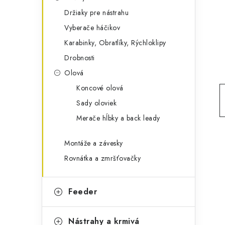
g
ý
Držiaky pre nástrahu
ó
Vyberače háčikov
p
r
Karabinky, Obratlíky, Rýchloklipy
a
i
Drobnosti
e
n
Olová
e
Koncové olová
Sady oloviek
l
Merače hĺbky a back leady
Montáže a závesky
Rovnátka a zmršťovačky
Feeder
Nástrahy a krmivá