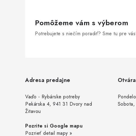
Pomôžeme vám s výberom
Potrebujete s niečím poradiť? Sme tu pre vás
Z
á
Adresa predajne
Otvára
p
ä
Vaďo - Rybárske potreby
Pondelo
Pekárska 4, 941 31 Dvory nad
Sobota,
t
Žitavou
i
Pozrite si Google mapu
e
Pozrieť detail mapy »