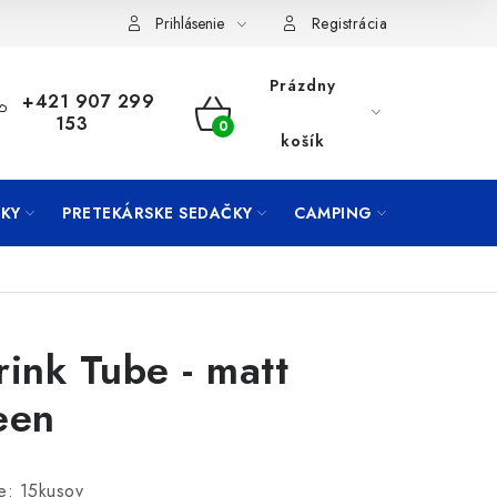
Prihlásenie
Registrácia
Prázdny
+421 907 299
153
NÁKUPNÝ
košík
KOŠÍK
KY
PRETEKÁRSKE SEDAČKY
CAMPING
PRÍVLAČ
rink Tube - matt
een
e: 15kusov