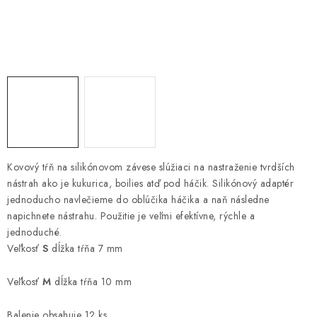
PRETEKÁRSKE SEDAČKY
CAMPING
PRÍVLAČ
NAVIJAKY
PRÚTY
Kovový tŕň
na silikónovom závese slúžiaci na nastraženie tvrdších
nástrah ako je kukurica, boilies atď pod háčik. Silikónový adaptér
KONTAKTY
jednoducho navlečieme do oblúčika háčika a naň následne
napichnete nástrahu. Použitie je veľmi efektívne, rýchle a
ZNAČKY
jednoduché.
Veľkosť
S
dĺžka tŕňa 7 mm
Navštívte našu predajňu vo Dvoroch nad Žitavou »
Veľkosť
M
dĺžka tŕňa 10 mm
Balenie obsahuje 12 ks.