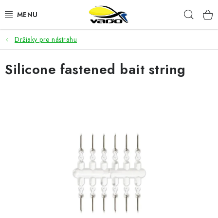
Prejsť
Hľad
na
obsah
Držiaky pre nástrahu
ŽIVÁ NÁSTRAHA
Silicone fastened bait string
BIŽUTÉRIA
FEEDER
NÁSTRAHY A KRMIVÁ
VLASCE
PLAVÁKY
DOPLNKY