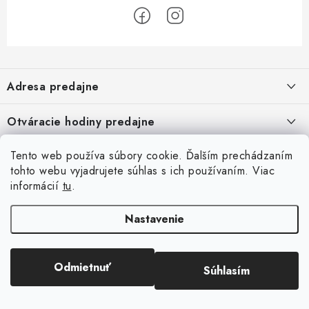
Z
á
Adresa predajne
p
ä
Vaďo - Rybárske potreby
Otváracie hodiny predajne
Pekárska 4, 941 31 Dvory nad Žitavou
t
i
Pondelok až piatok: 9:00 - 17:00
Pozrite si Google mapu
Tento web používa súbory cookie. Ďalším prechádzaním
Informácie pre Vás
Sobota, Nedeľa: Zatvorené
e
Pozrieť detail mapy »
tohto webu vyjadrujete súhlas s ich používaním. Viac
Napíšte nám
informácií
tu
.
Facebook
Obchodné podmienky
Ochrana osobných údajov
Nastavenie
Odmietnuť
Súhlasím
Copyright 2026
Rybárske potreby Vaďo.sk
. Všetky práva vyhradené.
Vytvoril Shoptet