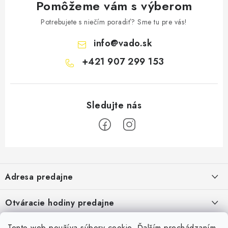
Pomôžeme vám s výberom
Potrebujete s niečím poradiť? Sme tu pre vás!
info
@
vado.sk
+421 907 299 153
Z
á
Adresa predajne
p
ä
Vaďo - Rybárske potreby
Otváracie hodiny predajne
Pekárska 4, 941 31 Dvory nad Žitavou
t
i
Pondelok až piatok: 9:00 - 17:00
Pozrite si Google mapu
Tento web používa súbory cookie. Ďalším prechádzaním