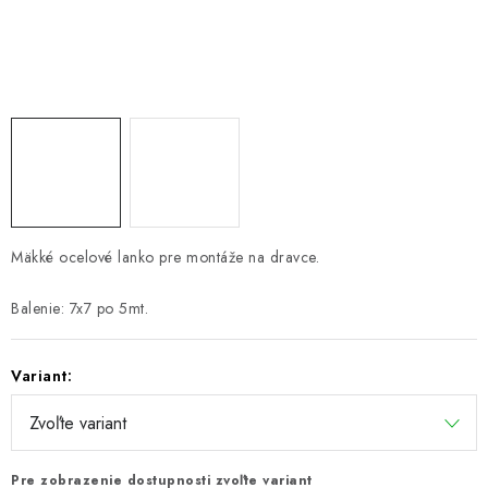
PRETEKÁRSKE SEDAČKY
CAMPING
PRÍVLAČ
NAVIJAKY
PRÚTY
Mäkké ocelové lanko pre montáže na dravce.
KONTAKTY
Balenie: 7x7 po 5mt.
ZNAČKY
Variant:
Navštívte našu predajňu vo Dvoroch nad Žitavou »
Pre zobrazenie dostupnosti zvoľte variant