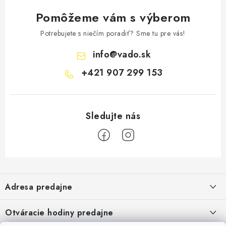
Pomôžeme vám s výberom
Potrebujete s niečím poradiť? Sme tu pre vás!
info
@
vado.sk
+421 907 299 153
Z
á
Adresa predajne
p
ä
Vaďo - Rybárske potreby
Otváracie hodiny predajne
Pekárska 4, 941 31 Dvory nad Žitavou
t