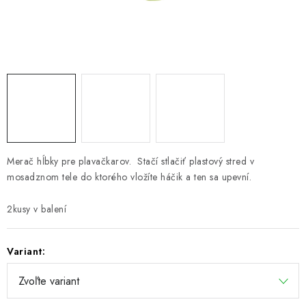
PRETEKÁRSKE SEDAČKY
CAMPING
PRÍVLAČ
NAVIJAKY
PRÚTY
Merač hĺbky pre plavačkarov. Stačí stlačiť plastový stred v
mosadznom tele do ktorého vložíte háčik a ten sa upevní.
KONTAKTY
2kusy v balení
ZNAČKY
Variant:
Navštívte našu predajňu vo Dvoroch nad Žitavou »