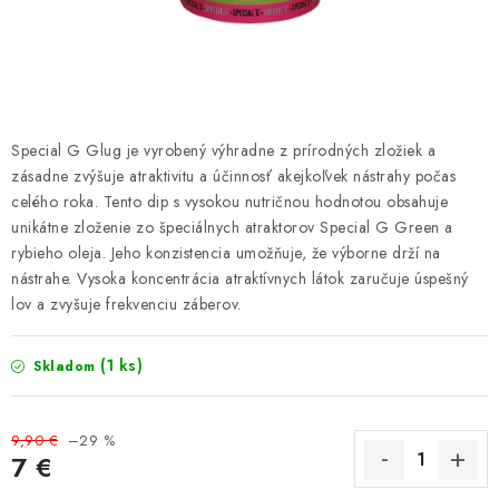
PRETEKÁRSKE SEDAČKY
CAMPING
PRÍVLAČ
Special G Glug je vyrobený výhradne z prírodných zložiek a
NAVIJAKY
zásadne zvýšuje atraktivitu a účinnosť akejkoľvek nástrahy počas
celého roka. Tento dip s vysokou nutričnou hodnotou obsahuje
unikátne zloženie zo špeciálnych atraktorov Special G Green a
PRÚTY
rybieho oleja. Jeho konzistencia umožňuje, že výborne drží na
nástrahe. Vysoka koncentrácia atraktívnych látok zaručuje úspešný
KONTAKTY
lov a zvyšuje frekvenciu záberov.
ZNAČKY
(1 ks)
Skladom
Navštívte našu predajňu vo Dvoroch nad Žitavou »
9,90 €
–29 %
7 €
Jednotková cena: