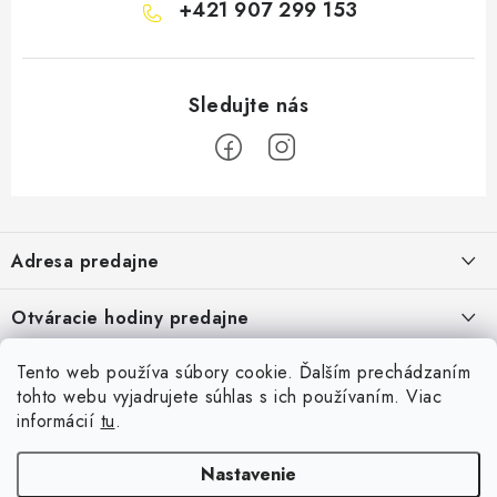
+421 907 299 153
Z
á
Adresa predajne
p
ä
Vaďo - Rybárske potreby
Otváracie hodiny predajne
Pekárska 4, 941 31 Dvory nad Žitavou
t
i
Pondelok až piatok: 9:00 - 17:00
Pozrite si Google mapu
Tento web používa súbory cookie. Ďalším prechádzaním
Informácie pre Vás
Sobota, Nedeľa: Zatvorené
e
Pozrieť detail mapy »
tohto webu vyjadrujete súhlas s ich používaním. Viac
Napíšte nám
informácií
tu
.
Facebook
Obchodné podmienky
Ochrana osobných údajov
Nastavenie