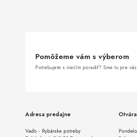
Pomôžeme vám s výberom
Potrebujete s niečím poradiť? Sme tu pre vás
Z
á
Adresa predajne
Otvára
p
ä
Vaďo - Rybárske potreby
Pondelo