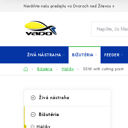
Prejsť
Navštívte našu predajňu vo Dvoroch nad Žitavou »
na
obsah
ŽIVÁ NÁSTRAHA
BIŽUTÉRIA
FEEDER
Domov
Bižutéria
Háčiky
SSW with cutting point
B
K
Preskočiť
Živá nástraha
kategórie
a
o
t
č
Bižutéria
e
n
Háčiky