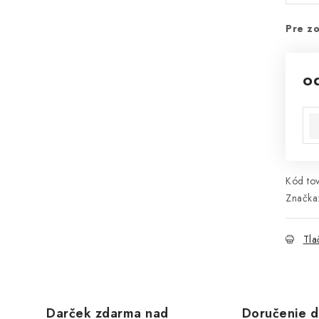
Pre zo
o
Jed
Kód tov
Značka
Tla
Darček zdarma nad
Doručenie d