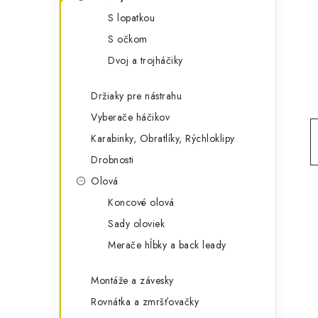
g
ý
S lopatkou
ó
S očkom
p
r
Dvoj a trojháčiky
a
i
e
n
Držiaky pre nástrahu
Vyberače háčikov
e
Karabinky, Obratlíky, Rýchloklipy
l
Drobnosti
Olová
Koncové olová
Sady oloviek
Merače hĺbky a back leady
Montáže a závesky
Rovnátka a zmršťovačky