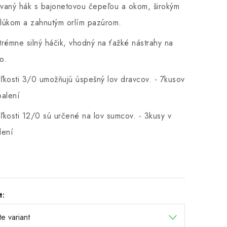
vaný hák s bajonetovou čepeľou a okom, širokým
lúkom a zahnutým orlím pazúrom.
trémne silný háčik, vhodný na ťažké nástrahy na
o.
ľkosti 3/0 umožňujú úspešný lov dravcov. - 7kusov
balení
ľkosti 12/0 sú určené na lov sumcov. - 3kusy v
lení
t: