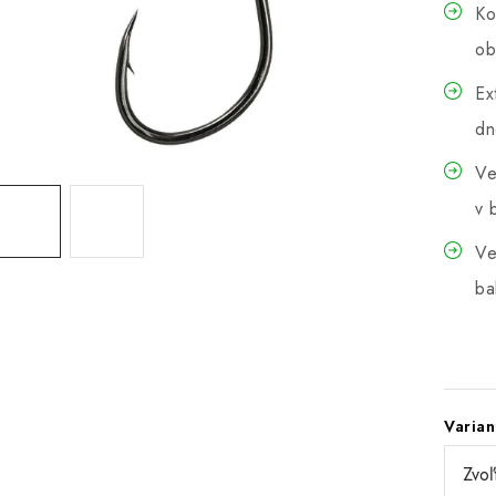
Ko
ob
Ex
dn
Ve
v 
Ve
ba
Varian