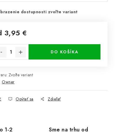
brazenie dostupnosti zvoľte variant
d
3,95 €
notková cena:
DO KOŠÍKA
aru:
Zvoľte variant
:
Owner
č
Opýtať sa
Zdieľať
o 1-2
Sme na trhu od