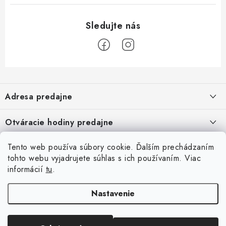
Z
á
Adresa predajne
p
ä
Vaďo - Rybárske potreby
Otváracie hodiny predajne
Pekárska 4, 941 31 Dvory nad Žitavou
t
i
Pondelok až piatok: 9:00 - 17:00
Pozrite si Google mapu
Tento web používa súbory cookie. Ďalším prechádzaním
Informácie pre Vás
Sobota, Nedeľa: Zatvorené
e
Pozrieť detail mapy »
tohto webu vyjadrujete súhlas s ich používaním. Viac
Napíšte nám
informácií
tu
.
Facebook
Obchodné podmienky
Ochrana osobných údajov
Nastavenie