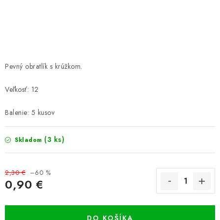
PRETEKÁRSKE SEDAČKY
CAMPING
PRÍVLAČ
Pevný obratlík s krúžkom.
NAVIJAKY
Veľkosť: 12
PRÚTY
Balenie: 5 kusov
KONTAKTY
(3 ks)
Skladom
ZNAČKY
2,30 €
–60 %
0,90 €
Navštívte našu predajňu vo Dvoroch nad Žitavou »
Jednotková cena:
DO KOŠÍKA