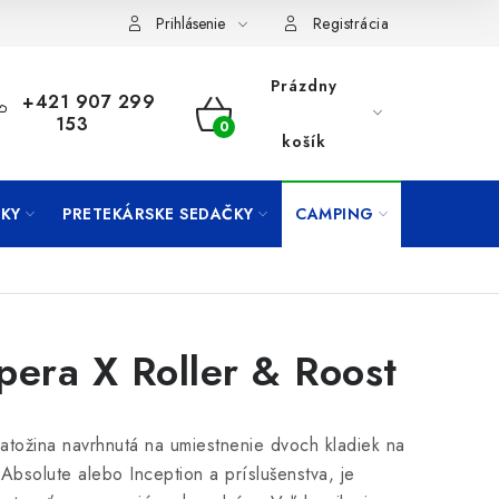
Prihlásenie
Registrácia
Prázdny
+421 907 299
153
NÁKUPNÝ
košík
KOŠÍK
KY
PRETEKÁRSKE SEDAČKY
CAMPING
PRÍVLAČ
pera X Roller & Roost
atožina navrhnutá na umiestnenie dvoch kladiek na
 Absolute alebo Inception a príslušenstva, je