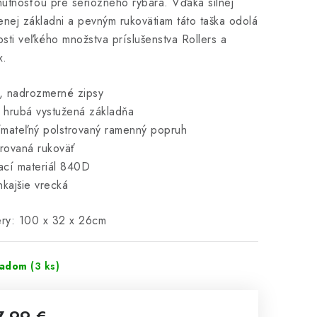
utnosťou pre seriózneho rybára. Vďaka silnej
enej základni a pevným rukovätiam táto taška odolá
sti veľkého množstva príslušenstva Rollers a
x.
é, nadrozmerné zipsy
a hrubá vystužená základňa
mateľný polstrovaný ramenný popruh
trovaná rukoväť
rací materiál 840D
nkajšie vrecká
ry: 100 x 32 x 26cm
ladom
(3 ks)
7,99 €