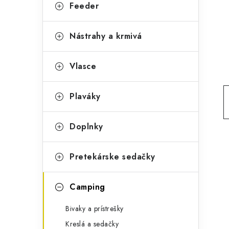
g
Feeder
ý
ó
p
r
Nástrahy a krmivá
a
i
Vlasce
e
n
e
Plaváky
l
Doplnky
Pretekárske sedačky
Camping
Bivaky a prístrešky
Kreslá a sedačky