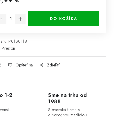
notková cena:
DO KOŠÍKA
aru:
P0130118
:
Preston
č
Opýtať sa
Zdieľať
o 1-2
Sme na trhu od
1988
ovensku
Slovenská firma s
dlhoročnou tradíciou