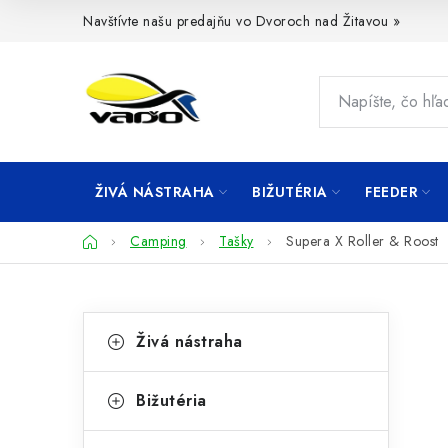
Prejsť
Navštívte našu predajňu vo Dvoroch nad Žitavou »
na
obsah
ŽIVÁ NÁSTRAHA
BIŽUTÉRIA
FEEDER
Domov
Camping
Tašky
Supera X Roller & Roost
B
K
Preskočiť
Živá nástraha
kategórie
a
o
t
č
Bižutéria
e
n