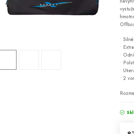
nevyhn
vystuž
hmotno
Offbo
• Siln
• Extr
• Odní
• Pols
• Utie
• 2 vo
Rozme
Sk
8