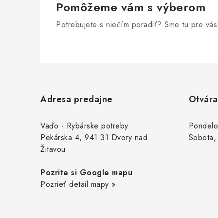
Pomôžeme vám s výberom
Potrebujete s niečím poradiť? Sme tu pre vás
Z
á
Adresa predajne
Otvára
p
ä
Vaďo - Rybárske potreby
Pondelo
Pekárska 4, 941 31 Dvory nad
Sobota,
t
Žitavou
i
Pozrite si Google mapu
e
Pozrieť detail mapy »