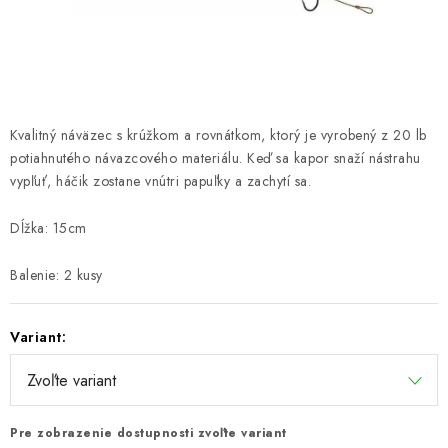
PRETEKÁRSKE SEDAČKY
CAMPING
PRÍVLAČ
Kvalitný náväzec s krúžkom a rovnátkom, ktorý je vyrobený z 20 lb
NAVIJAKY
potiahnutého návazcového materiálu. Keď sa kapor snaží nástrahu
vypľuť, háčik zostane vnútri papuľky a zachytí sa.
PRÚTY
Dĺžka: 15cm
KONTAKTY
Balenie: 2 kusy
ZNAČKY
Variant:
Navštívte našu predajňu vo Dvoroch nad Žitavou »
Pre zobrazenie dostupnosti zvoľte variant