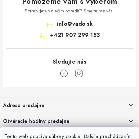
Pomôžeme vám s výberom
Potrebujete s niečím poradiť? Sme tu pre vás!
info
@
vado.sk
+421 907 299 153
Z
á
Adresa predajne
p
ä
Vaďo - Rybárske potreby
Otváracie hodiny predajne
Pekárska 4, 941 31 Dvory nad Žitavou
t
i
Pondelok až piatok: 9:00 - 17:00
Pozrite si Google mapu
Tento web používa súbory cookie. Ďalším prechádzaním
Informácie pre Vás
Sobota, Nedeľa: Zatvorené