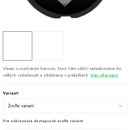
PRETEKÁRSKE SEDAČKY
CAMPING
PRÍVLAČ
NAVIJAKY
PRÚTY
Vlasec s rozšíreným koncom, ktorý Vám uľahčí nahadzovanie do
veľkých vzdialeností a zdolávanie v prekážkach.
Viac informácií
KONTAKTY
ZNAČKY
Variant:
Navštívte našu predajňu vo Dvoroch nad Žitavou »
Pre zobrazenie dostupnosti zvoľte variant