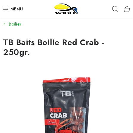
Prejsť
Hľad
na
obsah
Boilies
ŽIVÁ NÁSTRAHA
TB Baits Boilie Red Crab -
BIŽUTÉRIA
250gr.
FEEDER
NÁSTRAHY A KRMIVÁ
VLASCE
PLAVÁKY
DOPLNKY