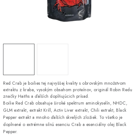
PRETEKÁRSKE SEDAČKY
CAMPING
PRÍVLAČ
NAVIJAKY
PRÚTY
KONTAKTY
Red Crab je boilies tej najvyššej kvality s obrovským množstvom
extraktu z kraba, vysokým obsahom proteínov, originál Robin Redu
značky Haiths a ďalších doplňujúcich prísad.
ZNAČKY
Boilie Red Crab obsahuje široké spektrum aminokyselín, NHDC,
GLM extrakt, extrakt Krill, Activ Liver extrakt, Chili extrakt, Black
Navštívte našu predajňu vo Dvoroch nad Žitavou »
Pepper extrakt a mnoho ďalších skvelých zložiek. To všetko je
doplnené o extrémne silnú esenciu Crab a esenciálny olej Black
Pepper.