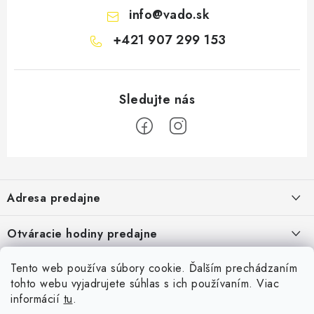
info
@
vado.sk
+421 907 299 153
Z
á
Adresa predajne
p
ä
Vaďo - Rybárske potreby
Otváracie hodiny predajne
Pekárska 4, 941 31 Dvory nad Žitavou
t
i
Pondelok až piatok: 9:00 - 17:00
Tento web používa súbory cookie. Ďalším prechádzaním
Pozrite si Google mapu
Informácie pre Vás
Sobota, Nedeľa: Zatvorené
e
Pozrieť detail mapy »
tohto webu vyjadrujete súhlas s ich používaním. Viac
Napíšte nám
informácií
tu
.
Facebook
Obchodné podmienky