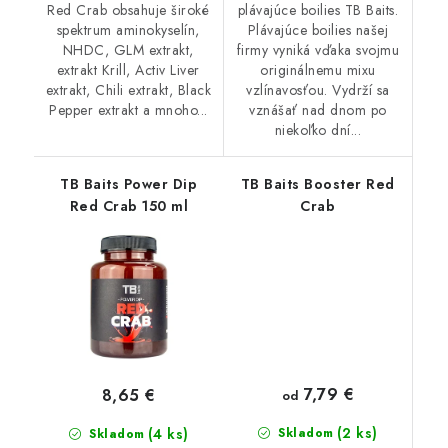
Red Crab obsahuje široké
plávajúce boilies TB Baits.
spektrum aminokyselín,
Plávajúce boilies našej
NHDC, GLM extrakt,
firmy vyniká vďaka svojmu
extrakt Krill, Activ Liver
originálnemu mixu
extrakt, Chili extrakt, Black
vzlínavosťou. Vydrží sa
Pepper extrakt a mnoho...
vznášať nad dnom po
niekoľko dní...
TB Baits Power Dip
TB Baits Booster Red
Red Crab 150 ml
Crab
7,79 €
8,65 €
od
(2 ks)
(4 ks)
Skladom
Skladom