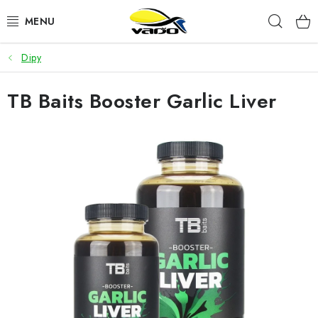
Prejsť
Hľad
na
obsah
Dipy
ŽIVÁ NÁSTRAHA
TB Baits Booster Garlic Liver
BIŽUTÉRIA
FEEDER
NÁSTRAHY A KRMIVÁ
VLASCE
PLAVÁKY
DOPLNKY