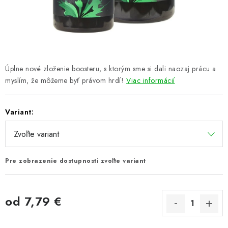
PRETEKÁRSKE SEDAČKY
CAMPING
PRÍVLAČ
Úplne nové zloženie boosteru, s ktorým sme si dali naozaj prácu a
NAVIJAKY
myslím, že môžeme byť právom hrdí!
Viac informácií
PRÚTY
Variant:
KONTAKTY
ZNAČKY
Pre zobrazenie dostupnosti zvoľte variant
Navštívte našu predajňu vo Dvoroch nad Žitavou »
od
7,79 €
Jednotková cena: