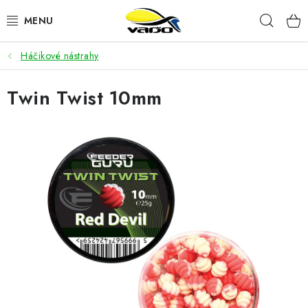
Prejsť
Hľad
na
obsah
Háčikové nástrahy
ŽIVÁ NÁSTRAHA
Twin Twist 10mm
BIŽUTÉRIA
FEEDER
NÁSTRAHY A KRMIVÁ
VLASCE
PLAVÁKY
DOPLNKY