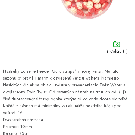
PRETEKÁRSKE SEDAČKY
CAMPING
PRÍVLAČ
NAVIJAKY
+ ďalšie (1)
PRÚTY
Nástrahy zo série Feeder Guru sú späť v novej verzii. Na túto
sezónu pripravil Timarmix osvieženú verziu wafters. Namiesto
KONTAKTY
klasických činiek sa objavili twistre v prevedeniach: Twist Wafer a
dvojfarebný Twin Twist. Od ostatných nástrah na trhu ich odlišujú
ZNAČKY
živé fluorescenčné farby, vďaka ktorým sú vo vode dobre viditeľné.
Každá z nástrah má minimálny vztlak, takže nezdvíha háčiky vo
Navštívte našu predajňu vo Dvoroch nad Žitavou »
veľkosti 16
Dvojfarebná nástraha
Priemer: 10mm
Balenie: 25gr.