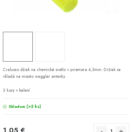
PRETEKÁRSKE SEDAČKY
CAMPING
PRÍVLAČ
NAVIJAKY
PRÚTY
Cralusso džiak na chemické svetlo v priemere 4,5mm. Držiak sa
vkladá na miesto waggler antenky.
KONTAKTY
3 kusy v balení
ZNAČKY
(>5 ks)
Skladom
Navštívte našu predajňu vo Dvoroch nad Žitavou »
1,05 €