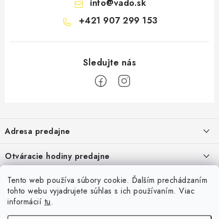
info
@
vado.sk
+421 907 299 153
Z
á
Adresa predajne
p
ä
Vaďo - Rybárske potreby
Otváracie hodiny predajne
Pekárska 4, 941 31 Dvory nad Žitavou
t
i
Pondelok až piatok: 9:00 - 17:00
Pozrite si Google mapu
Tento web používa súbory cookie. Ďalším prechádzaním
Informácie pre Vás
Sobota, Nedeľa: Zatvorené
e
Pozrieť detail mapy »
tohto webu vyjadrujete súhlas s ich používaním. Viac
Napíšte nám
informácií
tu
.
Facebook
Obchodné podmienky
Ochrana osobných údajov