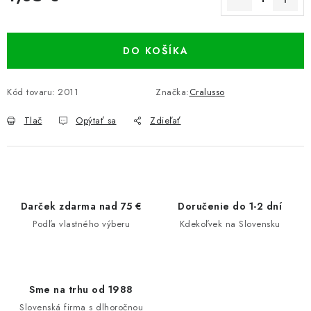
Jednotková cena:
DO KOŠÍKA
Kód tovaru:
2011
Značka:
Cralusso
Tlač
Opýtať sa
Zdieľať
Darček zdarma nad 75 €
Doručenie do 1-2 dní
Podľa vlastného výberu
Kdekoľvek na Slovensku
Sme na trhu od 1988
Slovenská firma s dlhoročnou