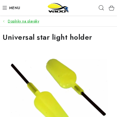
Prejsť
Hľad
na
obsah
Doplnky na plaváky
ŽIVÁ NÁSTRAHA
Universal star light holder
BIŽUTÉRIA
FEEDER
NÁSTRAHY A KRMIVÁ
VLASCE
PLAVÁKY
DOPLNKY