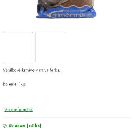
PRETEKÁRSKE SEDAČKY
CAMPING
PRÍVLAČ
NAVIJAKY
PRÚTY
Vanilkové krmivo v natur farbe.
KONTAKTY
Balenie: 1kg
ZNAČKY
Viac informácií
Navštívte našu predajňu vo Dvoroch nad Žitavou »
(>5 ks)
Skladom