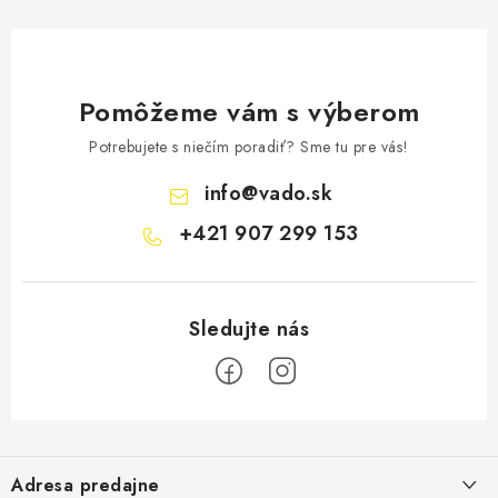
Pomôžeme vám s výberom
Potrebujete s niečím poradiť? Sme tu pre vás!
info
@
vado.sk
+421 907 299 153
Z
á
Adresa predajne
p