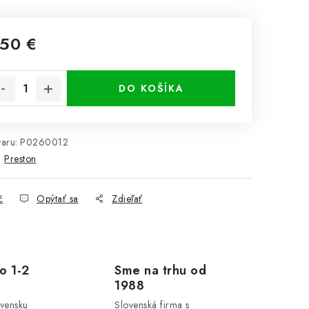
,50 €
notková cena:
DO KOŠÍKA
aru:
P0260012
:
Preston
č
Opýtať sa
Zdieľať
o 1-2
Sme na trhu od
1988
ovensku
Slovenská firma s