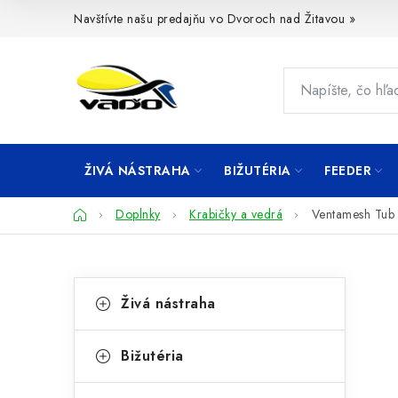
Prejsť
Navštívte našu predajňu vo Dvoroch nad Žitavou »
na
obsah
ŽIVÁ NÁSTRAHA
BIŽUTÉRIA
FEEDER
Domov
Doplnky
Krabičky a vedrá
Ventamesh Tub
B
K
Preskočiť
Živá nástraha
kategórie
a
o
t
č
Bižutéria
e
n