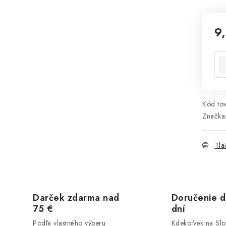
9
Jed
Kód tov
Značka
Tla
Darček zdarma nad
Doručenie d
75 €
dní
Podľa vlastného výberu
Kdekoľvek na Sl