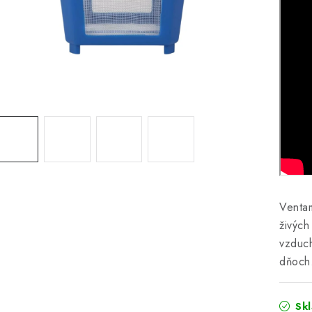
Ventam
živých
vzduch
dňoch
Sk