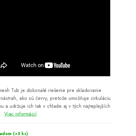
esh Tub je dokonalé riešenie pre skladovanie
 nástrah, ako sú červy, pretože umožňuje cirkuláciu
u a udržuje ich tak v chlade aj v tých najteplejších
.
Viac informácií
ladom
(>5 ks)