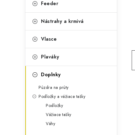
g
Feeder
ý
ó
p
r
Nástrahy a krmivá
a
i
Vlasce
e
n
e
Plaváky
l
Doplnky
Púzdra na prúty
Podložky a vážiace tašky
Podložky
Vážiace tašky
Váhy