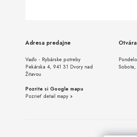
Z
á
Adresa predajne
Otvára
p
ä
Vaďo - Rybárske potreby
Pondelo
Pekárska 4, 941 31 Dvory nad
Sobota,
t
Žitavou
i
Pozrite si Google mapu
e
Pozrieť detail mapy »