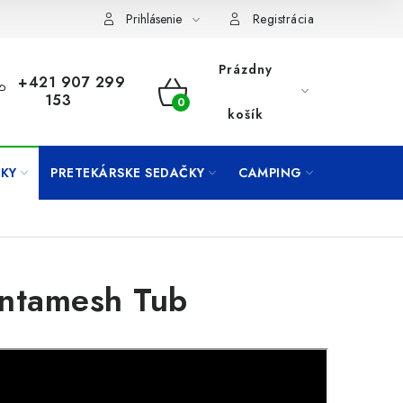
Prihlásenie
Registrácia
Prázdny
+421 907 299
153
NÁKUPNÝ
košík
KOŠÍK
KY
PRETEKÁRSKE SEDAČKY
CAMPING
PRÍVLAČ
ntamesh Tub