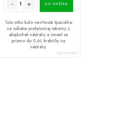
DO KOŠÍKA
Toto sitko bolo navrhnuté špeciálne
na odliatie prebytočnej tekutiny z
akejkoľvek nástrahy a zmestí sa
priamo do 0,6L krabičky na
nástrahy.
Kód:
P0260013