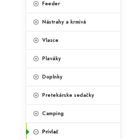
g
Feeder
ý
ó
p
r
Nástrahy a krmivá
a
i
Vlasce
e
n
e
Plaváky
l
Doplnky
Pretekárske sedačky
Camping
Prívlač