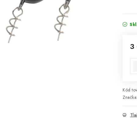
Sk
3
Jed
Kód tov
Značka
Tla