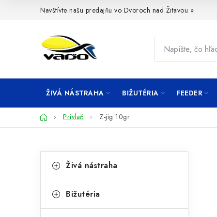
Prejsť
Navštívte našu predajňu vo Dvoroch nad Žitavou »
na
obsah
ŽIVÁ NÁSTRAHA
BIŽUTÉRIA
FEEDER
Domov
Prívlač
Z-jig 10gr.
B
K
Preskočiť
Živá nástraha
kategórie
a
o
t
č
Bižutéria
e
n