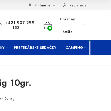
Prihlásenie
Registrácia
Prázdny
+421 907 299
153
NÁKUPNÝ
košík
KOŠÍK
KY
PRETEKÁRSKE SEDAČKY
CAMPING
PRÍVLAČ
jig 10gr.
e: 2kusy