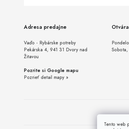
Z
á
Adresa predajne
Otvára
p
ä
Vaďo - Rybárske potreby
Pondelo
Pekárska 4, 941 31 Dvory nad
Sobota,
t
Žitavou
i
Pozrite si Google mapu
e
Pozrieť detail mapy »
Tento web p