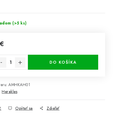
ladom
(>5 ks)
 €
notková cena:
DO KOŠÍKA
aru:
AMHKAH01
:
Herakles
č
Opýtať sa
Zdieľať