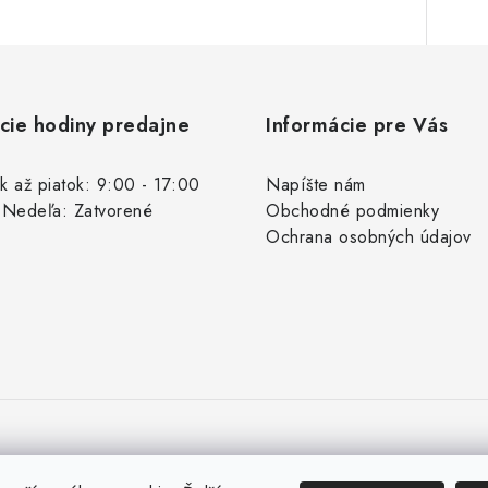
y
v
ý
p
cie hodiny predajne
Informácie pre Vás
s
k až piatok: 9:00 - 17:00
Napíšte nám
 Nedeľa: Zatvorené
Obchodné podmienky
u
Ochrana osobných údajov