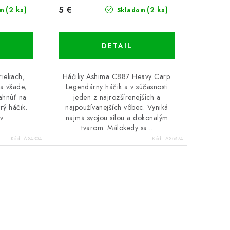
5 €
(2 ks)
(2 ks)
m
Skladom
DETAIL
riekach,
Háčiky Ashima C887 Heavy Carp.
 a všade,
Legendárny háčik a v súčasnosti
ľahnúť na
jeden z najrozšírenejších a
rý háčik.
najpoužívanejších vôbec. Vyniká
ov
najmä svojou silou a dokonalým
tvarom. Málokedy sa...
Kód:
AS4304
Kód:
AS8874