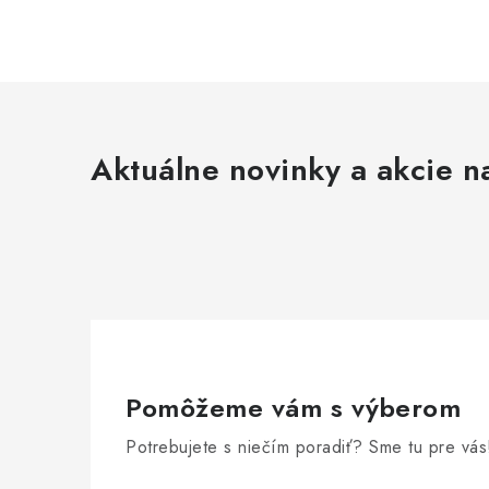
l
Aktuálne novinky a akcie na
i
r
Pomôžeme vám s výberom
Potrebujete s niečím poradiť? Sme tu pre vás