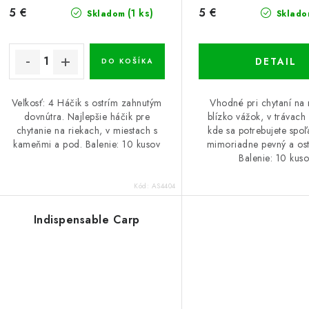
d
d
5 €
5 €
(1 ks)
Skladom
Sklado
u
u
k
k
DETAIL
DO KOŠÍKA
t
o
Veľkosť: 4 Háčik s ostrím zahnutým
Vhodné pri chytaní na 
o
dovnútra. Najlepšie háčik pre
blízko vážok, v trávach
v
chytanie na riekach, v miestach s
kde sa potrebujete spo
v
kameňmi a pod. Balenie: 10 kusov
mimoriadne pevný a ost
Balenie: 10 kus
Kód:
AS4404
Indispensable Carp