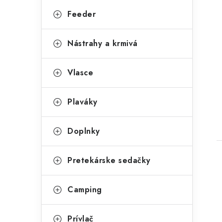
g
Feeder
ó
r
Nástrahy a krmivá
t
i
Vlasce
e
Plaváky
Doplnky
Pretekárske sedačky
Camping
Prívlač