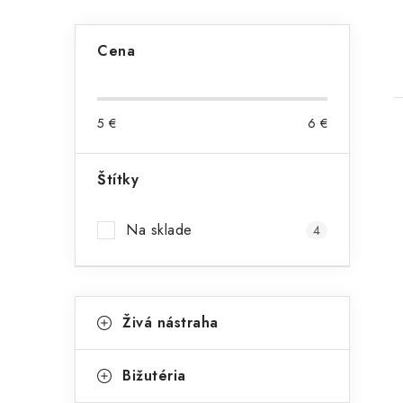
B
Cena
o
č
5
€
6
€
n
ý
Štítky
p
i
Na sklade
4
a
n
K
e
Preskočiť
Živá nástraha
kategórie
a
l
t
Bižutéria
e