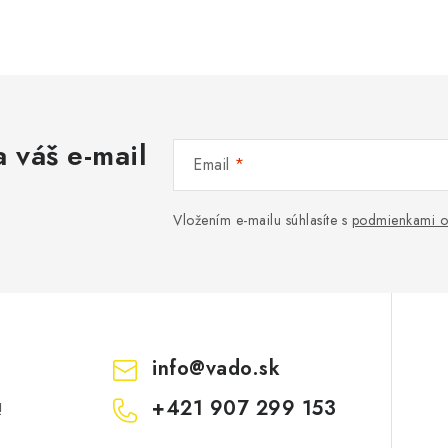
O
v
á
 váš e-mail
d
Email
a
c
Vložením e-mailu súhlasíte s
podmienkami o
e
p
info
@
vado.sk
v
+421 907 299 153
!
k