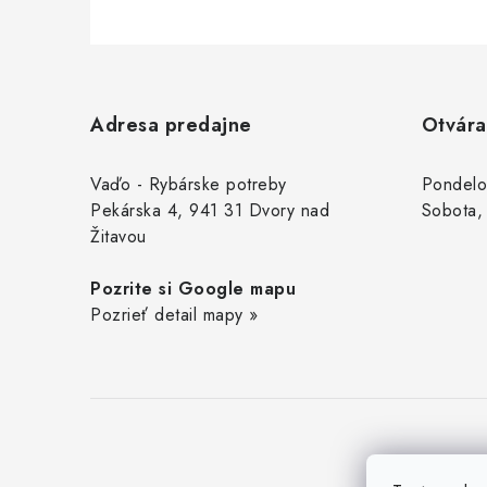
Z
á
Adresa predajne
Otvára
p
i
ä
Vaďo - Rybárske potreby
Pondelo
Pekárska 4, 941 31 Dvory nad
Sobota,
t
Žitavou
i
Pozrite si Google mapu
e
Pozrieť detail mapy »