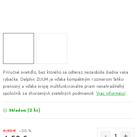
PRETEKÁRSKE SEDAČKY
CAMPING
PRÍVLAČ
NAVIJAKY
PRÚTY
Príručné svietidlo, bez ktorého sa odteraz nezaobíde žiadna vaša
rybačka. Delphin ZUUM je vďaka kompaktným rozmerom ľahko
KONTAKTY
prenosný a vďaka svojej multifunkcionalite priam nenahraditeľný
spoločník za zhoršených svetelných podmienok.
Viac informácií
ZNAČKY
(2 ks)
Skladom
Navštívte našu predajňu vo Dvoroch nad Žitavou »
6,50 €
–30 %