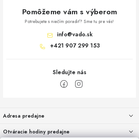
Pomôžeme vám s výberom
Potrebujete s niečím poradiť? Sme tu pre vás!
info
@
vado.sk
+421 907 299 153
Z
á
Adresa predajne
p
ä
Vaďo - Rybárske potreby
Otváracie hodiny predajne
Pekárska 4, 941 31 Dvory nad Žitavou
t