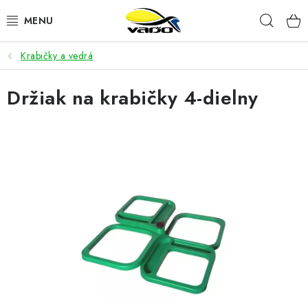
Prejsť
Hľad
na
obsah
Krabičky a vedrá
ŽIVÁ NÁSTRAHA
Držiak na krabičky 4-dielny
BIŽUTÉRIA
FEEDER
NÁSTRAHY A KRMIVÁ
VLASCE
PLAVÁKY
DOPLNKY