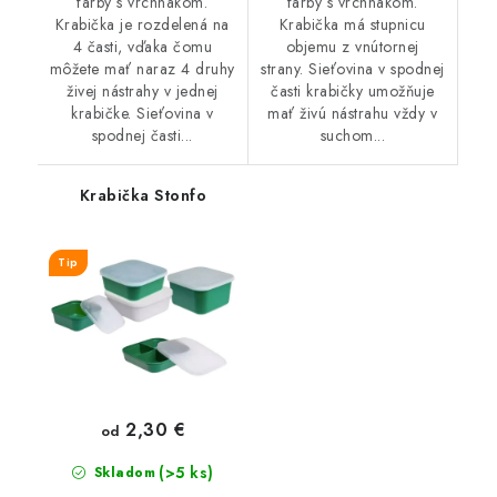
farby s vrchnákom.
farby s vrchnákom.
Krabička je rozdelená na
Krabička má stupnicu
4 časti, vďaka čomu
objemu z vnútornej
môžete mať naraz 4 druhy
strany. Sieťovina v spodnej
živej nástrahy v jednej
časti krabičky umožňuje
krabičke. Sieťovina v
mať živú nástrahu vždy v
spodnej časti...
suchom...
Krabička Stonfo
Tip
2,30 €
od
(>5 ks)
Skladom