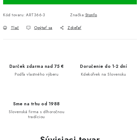
Kód tovaru:
ART366-3
Značka:
Stonfo
Tlač
Opýtať sa
Zdieľať
Darček zdarma nad 75 €
Doručenie do 1-2 dní
Podľa vlastného výberu
Kdekoľvek na Slovensku
Sme na trhu od 1988
Slovenská firma s dlhoročnou
tradíciou
Súvisiaci tovar