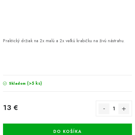
PRETEKÁRSKE SEDAČKY
CAMPING
PRÍVLAČ
Praktický držiak na 2x malú a 2x veľkú krabičku na živú nástrahu.
NAVIJAKY
PRÚTY
KONTAKTY
(>5 ks)
Skladom
ZNAČKY
13 €
Navštívte našu predajňu vo Dvoroch nad Žitavou »
Jednotková cena:
DO KOŠÍKA