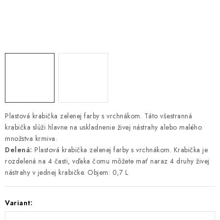
PRETEKÁRSKE SEDAČKY
CAMPING
PRÍVLAČ
NAVIJAKY
PRÚTY
Plastová krabička zelenej farby s vrchnákom. Táto všestranná
krabička slúži hlavne na uskladnenie živej nástrahy alebo malého
KONTAKTY
množstva krmiva.
Delená:
Plastová krabička zelenej farby s vrchnákom. Krabička je
ZNAČKY
rozdelená na 4 časti, vďaka čomu môžete mať naraz 4 druhy živej
nástrahy v jednej krabičke. Objem: 0,7 L
Navštívte našu predajňu vo Dvoroch nad Žitavou »
Variant: