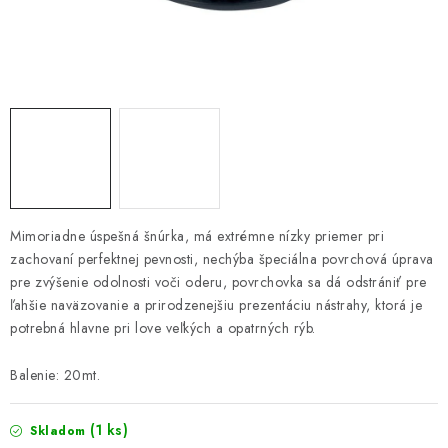
PRETEKÁRSKE SEDAČKY
CAMPING
PRÍVLAČ
NAVIJAKY
PRÚTY
Mimoriadne úspešná šnúrka, má extrémne nízky priemer pri
zachovaní perfektnej pevnosti, nechýba špeciálna povrchová úprava
KONTAKTY
pre zvýšenie odolnosti voči oderu, povrchovka sa dá odstrániť pre
ľahšie naväzovanie a prirodzenejšiu prezentáciu nástrahy, ktorá je
ZNAČKY
potrebná hlavne pri love veľkých a opatrných rýb.
Navštívte našu predajňu vo Dvoroch nad Žitavou »
Balenie: 20mt.
(1 ks)
Skladom