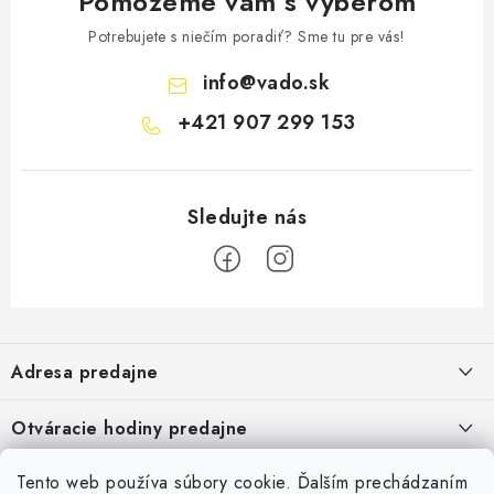
Pomôžeme vám s výberom
Potrebujete s niečím poradiť? Sme tu pre vás!
info
@
vado.sk
+421 907 299 153
Z
á
Adresa predajne
p
ä
Vaďo - Rybárske potreby
Otváracie hodiny predajne
Pekárska 4, 941 31 Dvory nad Žitavou
t
i
Pondelok až piatok: 9:00 - 17:00
Pozrite si Google mapu
Tento web používa súbory cookie. Ďalším prechádzaním
Informácie pre Vás
Sobota, Nedeľa: Zatvorené