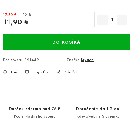
17,50 €
–32 %
11,90 €
Jednotková cena:
DO KOŠÍKA
Kód tovaru:
391449
Značka:
Kryston
Tlač
Opýtať sa
Zdieľať
Darček zdarma nad 75 €
Doručenie do 1-2 dní
Podľa vlastného výberu
Kdekoľvek na Slovensku