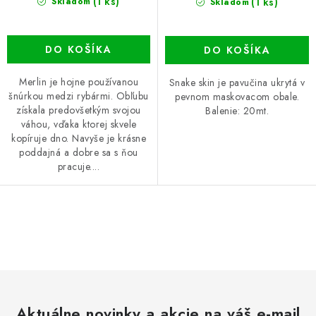
(1 ks)
(1 ks)
Skladom
Skladom
DO KOŠÍKA
DO KOŠÍKA
Merlin je hojne používanou
Snake skin je pavučina ukrytá v
šnúrkou medzi rybármi. Obľubu
pevnom maskovacom obale.
získala predovšetkým svojou
Balenie: 20mt.
váhou, vďaka ktorej skvele
kopíruje dno. Navyše je krásne
poddajná a dobre sa s ňou
pracuje....
O
v
l
á
d
Aktuálne novinky a akcie na váš e-mail