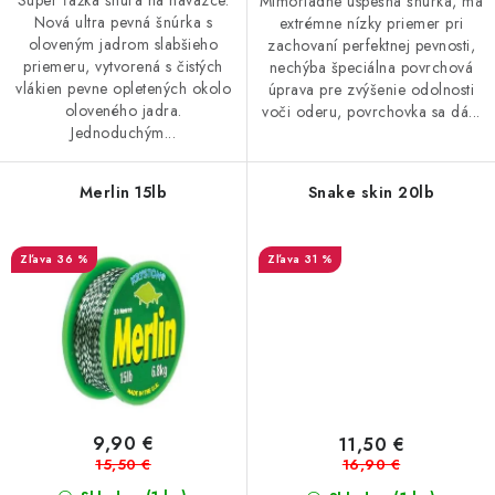
Super ťažká šnúra na náväzce.
Mimoriadne úspešná šnúrka, má
Nová ultra pevná šnúrka s
extrémne nízky priemer pri
oloveným jadrom slabšieho
zachovaní perfektnej pevnosti,
priemeru, vytvorená s čistých
nechýba špeciálna povrchová
vlákien pevne opletených okolo
úprava pre zvýšenie odolnosti
oloveného jadra.
voči oderu, povrchovka sa dá...
Jednoduchým...
Merlin 15lb
Snake skin 20lb
36 %
31 %
9,90 €
11,50 €
15,50 €
16,90 €