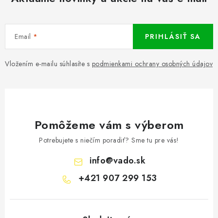
a
c
i
Email
PRIHLÁSIŤ SA
e
p
r
Vložením e-mailu súhlasíte s
podmienkami ochrany osobných údajov
v
k
y
v
Pomôžeme vám s výberom
ý
p
Potrebujete s niečím poradiť? Sme tu pre vás!
i
info
@
vado.sk
s
+421 907 299 153
u